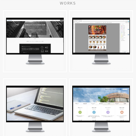
WORKS
ウェブサイト制作とロゴ制作
横
商品写真撮影
陳家私菜様
浜萬国特許事務所様
写真撮影
コーポレートサイト
ウェブサイトコーディング
青二
ウェブサイトリニューアル
新緑
塾様
脳神経外科様
SEO
コーポレートサイト