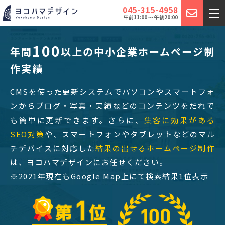
045-315-4958
午前11:00 ～ 午後20:00
100
年間
以上の中小企業ホームページ制
作実績
CMSを使った更新システムでパソコンやスマートフォ
ンからブログ・写真・実績などのコンテンツをだれで
も簡単に更新できます。さらに、
集客に効果がある
SEO対策
や、スマートフォンやタブレットなどのマル
チデバイスに対応した
結果の出せるホームページ制作
は、ヨコハマデザインにお任せください。
※2021年現在もGoogle Map上にて検索結果1位表示